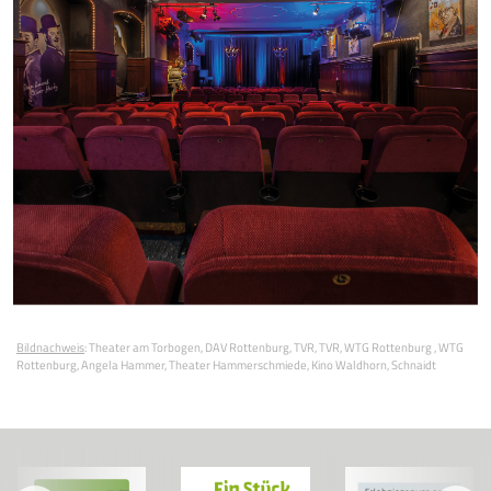
Bildnachweis
:
Theater am Torbogen
DAV Rottenburg
TVR
TVR
WTG Rottenburg
WTG
Rottenburg
Angela Hammer
Theater Hammerschmiede
Kino Waldhorn
Schnaidt