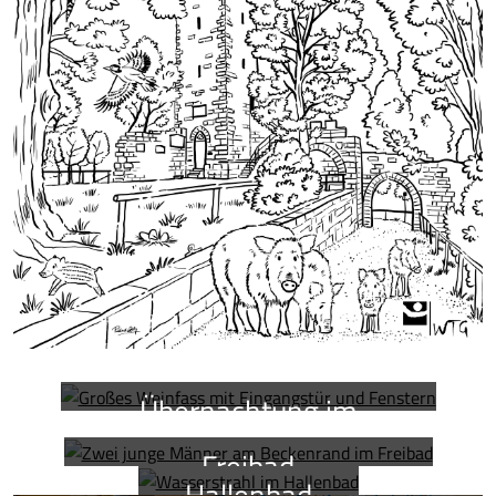
Übernachtung im
Schlaffass
Freibad
Hallenbad