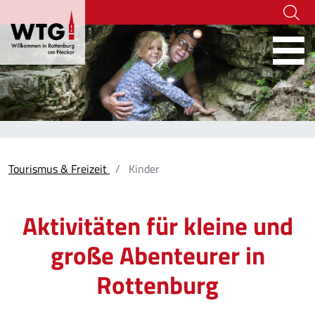
Hoher Kontrast
07472-916 236
tourismus@rottenburg.d
Webcams
Social Wa
Tourismus & Freizeit
Kinder
Aktivitäten für kleine und
große Abenteurer in
Rottenburg