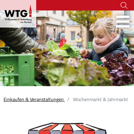
Hoher Kontrast
07472-916 236
tourismus@rottenburg.d
Webcams
Social Wa
Einkaufen & Veranstaltungen
Wochenmarkt & Jahrmarkt