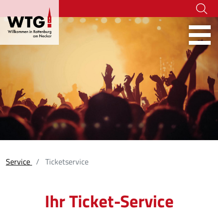
Hoher Kontrast
07472-916 236
tourismus@rottenburg.d
Webcams
Social Wa
Service
Ticketservice
Ihr Ticket-Service